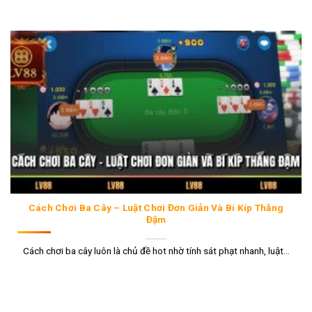
Cách Chơi Ba Cây – Luật Chơi Đơn Giản Và Bí Kíp Thắng
Đậm
Cách chơi ba cây luôn là chủ đề hot nhờ tính sát phạt nhanh, luật...