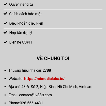
Quyền riêng tư
Chính sách bảo mật
Điều khoản điều kiện
Hợp tác đại lý
Liên hệ CSKH
VỀ CHÚNG TÔI
Thương hiệu nhà cái:
LV88
Website:
https://mimedialabs.in/
Địa chỉ:
48 Đ. Số 2, Hiệp Bình, Hồ Chí Minh, Vietnam
Email:
contact@lv88tt.com
Phone:
028 566 4431