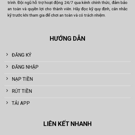
trình. Đội ngũ hỗ trợ hoạt động 24/7 qua kênh chính thức, đảm bảo
an toàn và quyền lợi cho thành viên. Hãy đọc kỹ quy định, cân nhắc
kỹ trước khi tham gia để chơi an toàn và có trách nhiệm.
HƯỚNG DẪN
ĐĂNG KÝ
ĐĂNG NHẬP
NẠP TIỀN
RÚT TIỀN
TẢI APP
LIÊN KẾT NHANH